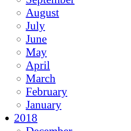
August
July
June
May
April
March
February
January
2018
December