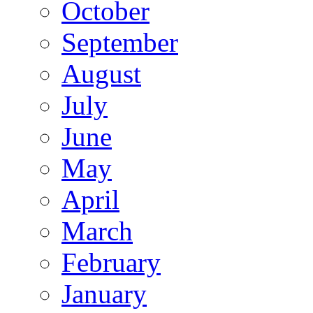
October
September
August
July
June
May
April
March
February
January