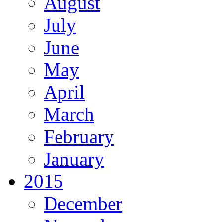
August
July
June
May
April
March
February
January
2015
December